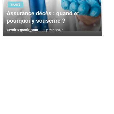
SANTÉ
Assurance décès : quand et
pourquoi y souscrire ?
savoir-c-guerir_com
30 janvier 2026