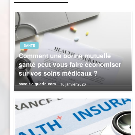
l’article
SANTÉ
Comment une bonne mutuelle
santé peut vous faire économiser
sur vos soins médicaux ?
savoir-c-guerir_com
16 janvier 2026