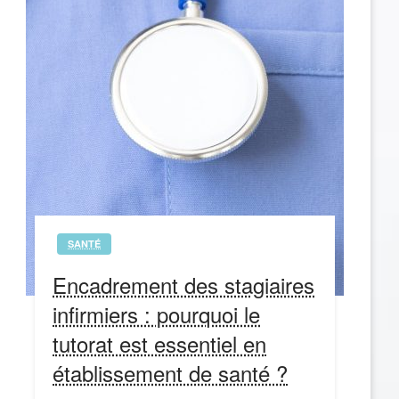
SANTÉ
Encadrement des stagiaires
infirmiers : pourquoi le
tutorat est essentiel en
établissement de santé ?