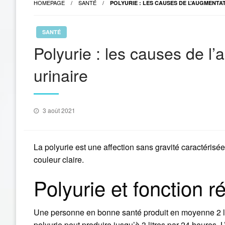
HOMEPAGE
SANTÉ
POLYURIE : LES CAUSES DE L’AUGMENTA
SANTÉ
Polyurie : les causes de l
urinaire
Posted
3 août 2021
on
La polyurie est une affection sans gravité caractérisée
couleur claire.
Polyurie et fonction r
Une personne en bonne santé produit en moyenne 2 lit
polyurie peut produire jusqu’à 3 litres par 24 heures.