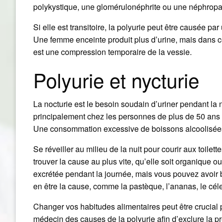
polykystique, une glomérulonéphrite ou une néphropat
Si elle est transitoire, la polyurie peut être causée par
Une femme enceinte produit plus d’urine, mais dans ce 
est une compression temporaire de la vessie.
Polyurie et nycturie
La nocturie est le besoin soudain d’uriner pendant la nu
principalement chez les personnes de plus de 50 ans o
Une consommation excessive de boissons alcoolisées, 
Se réveiller au milieu de la nuit pour courir aux toilett
trouver la cause au plus vite, qu’elle soit organique o
excrétée pendant la journée, mais vous pouvez avoir b
en être la cause, comme la pastèque, l’ananas, le céleri
Changer vos habitudes alimentaires peut être crucial po
médecin des causes de la polyurie afin d’exclure la 