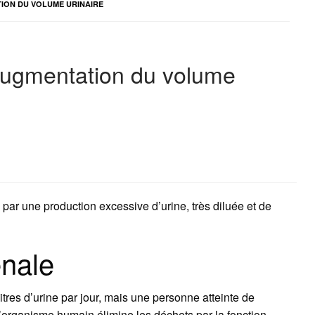
TION DU VOLUME URINAIRE
’augmentation du volume
 par une production excessive d’urine, très diluée et de
énale
res d’urine par jour, mais une personne atteinte de
 L’organisme humain élimine les déchets par la fonction