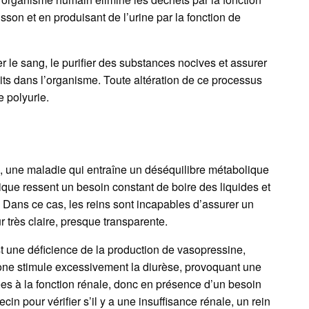
isson et en produisant de l’urine par la fonction de
rer le sang, le purifier des substances nocives et assurer
uits dans l’organisme. Toute altération de ce processus
e polyurie.
ré, une maladie qui entraîne un déséquilibre métabolique
ique ressent un besoin constant de boire des liquides et
s. Dans ce cas, les reins sont incapables d’assurer un
r très claire, presque transparente.
st une déficience de la production de vasopressine,
mone stimule excessivement la diurèse, provoquant une
iées à la fonction rénale, donc en présence d’un besoin
cin pour vérifier s’il y a une insuffisance rénale, un rein