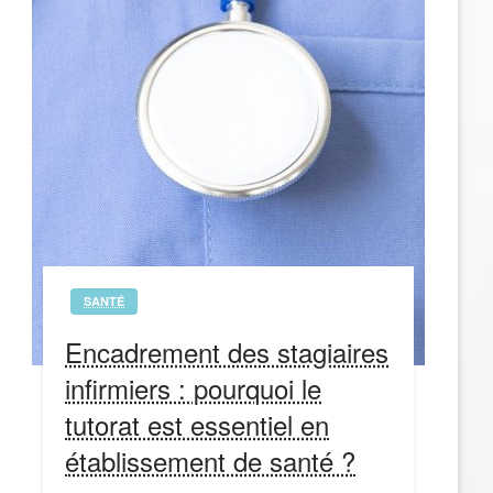
SANTÉ
Encadrement des stagiaires
infirmiers : pourquoi le
tutorat est essentiel en
établissement de santé ?