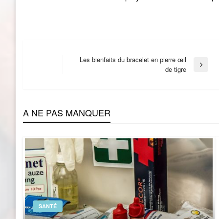
Navigation
Les bienfaits du bracelet en pierre œil
Next
de tigre
Post
de
A NE PAS MANQUER
l’article
SANTÉ