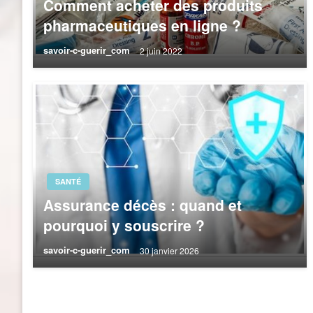
Comment acheter des produits
pharmaceutiques en ligne ?
savoir-c-guerir_com
2 juin 2022
SANTÉ
Assurance décès : quand et
pourquoi y souscrire ?
savoir-c-guerir_com
30 janvier 2026