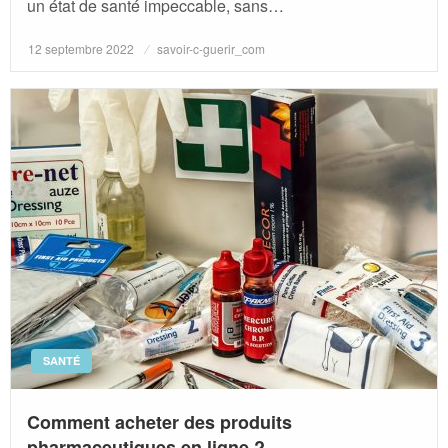
un état de santé impeccable, sans…
Posted
12 septembre 2022
savoir-c-guerir_com
on
SANTÉ
Comment acheter des produits
pharmaceutiques en ligne ?