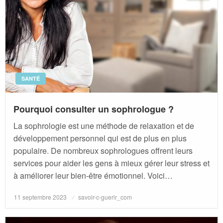
SANTÉ
Pourquoi consulter un sophrologue ?
La sophrologie est une méthode de relaxation et de
développement personnel qui est de plus en plus
populaire. De nombreux sophrologues offrent leurs
services pour aider les gens à mieux gérer leur stress et
à améliorer leur bien-être émotionnel. Voici…
Posted
11 septembre 2023
savoir-c-guerir_com
on