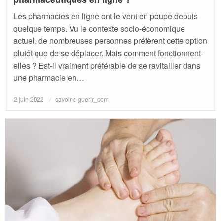
Les pharmacies en ligne ont le vent en poupe depuis
quelque temps. Vu le contexte socio-économique
actuel, de nombreuses personnes préfèrent cette option
plutôt que de se déplacer. Mais comment fonctionnent-
elles ? Est-il vraiment préférable de se ravitailler dans
une pharmacie en…
Posted
2 juin 2022
savoir-c-guerir_com
on