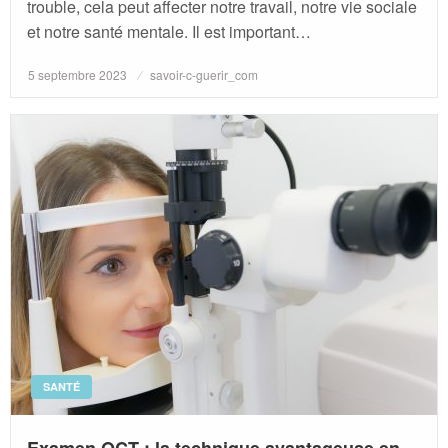
trouble, cela peut affecter notre travail, notre vie sociale
et notre santé mentale. Il est important…
Posted
5 septembre 2023
savoir-c-guerir_com
on
SANTÉ
Examen OCT : la technique avantageuse en