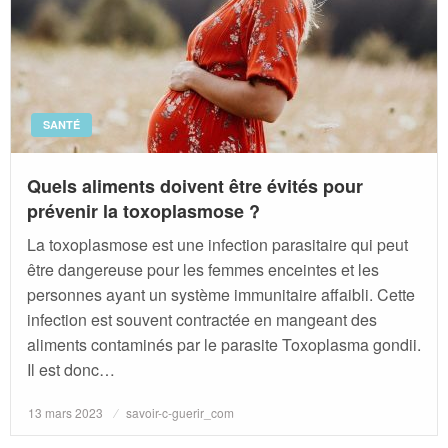
SANTÉ
Quels aliments doivent être évités pour
prévenir la toxoplasmose ?
La toxoplasmose est une infection parasitaire qui peut
être dangereuse pour les femmes enceintes et les
personnes ayant un système immunitaire affaibli. Cette
infection est souvent contractée en mangeant des
aliments contaminés par le parasite Toxoplasma gondii.
Il est donc…
Posted
13 mars 2023
savoir-c-guerir_com
on