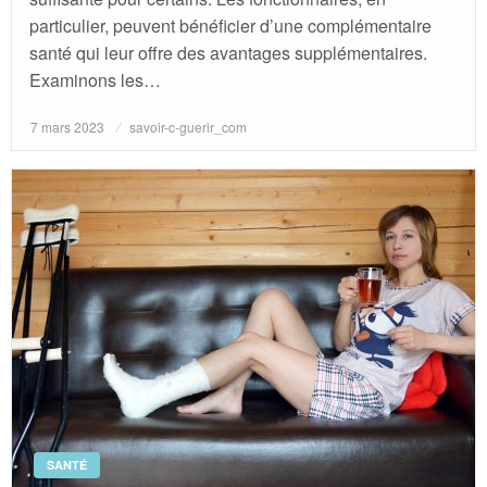
particulier, peuvent bénéficier d’une complémentaire
santé qui leur offre des avantages supplémentaires.
Examinons les…
Posted
7 mars 2023
savoir-c-guerir_com
on
SANTÉ