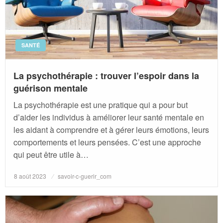
SANTÉ
La psychothérapie : trouver l’espoir dans la
guérison mentale
La psychothérapie est une pratique qui a pour but
d’aider les individus à améliorer leur santé mentale en
les aidant à comprendre et à gérer leurs émotions, leurs
comportements et leurs pensées. C’est une approche
qui peut être utile à…
Posted
8 août 2023
savoir-c-guerir_com
on