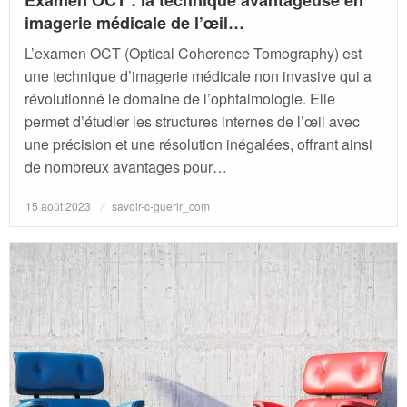
imagerie médicale de l’œil…
L’examen OCT (Optical Coherence Tomography) est
une technique d’imagerie médicale non invasive qui a
révolutionné le domaine de l’ophtalmologie. Elle
permet d’étudier les structures internes de l’œil avec
une précision et une résolution inégalées, offrant ainsi
de nombreux avantages pour…
Posted
15 août 2023
savoir-c-guerir_com
on