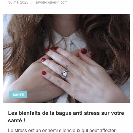
Posted
30 mai 2023
savoir-c-guerir_com
on
SANTÉ
Les bienfaits de la bague anti stress sur votre
santé !
Le stress est un ennemi silencieux qui peut affecter