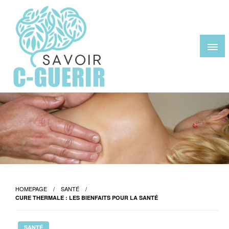
Skip
to
content
savoir-c-guerir.com
HOMEPAGE
SANTÉ
CURE THERMALE : LES BIENFAITS POUR LA SANTÉ
SANTÉ