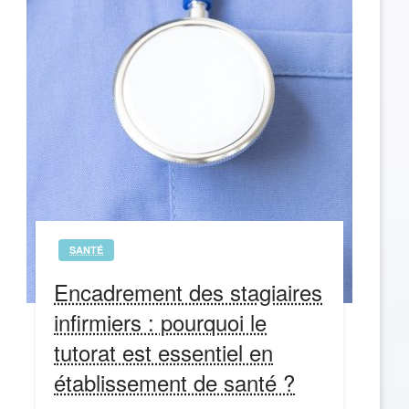
SANTÉ
Encadrement des stagiaires
infirmiers : pourquoi le
tutorat est essentiel en
établissement de santé ?