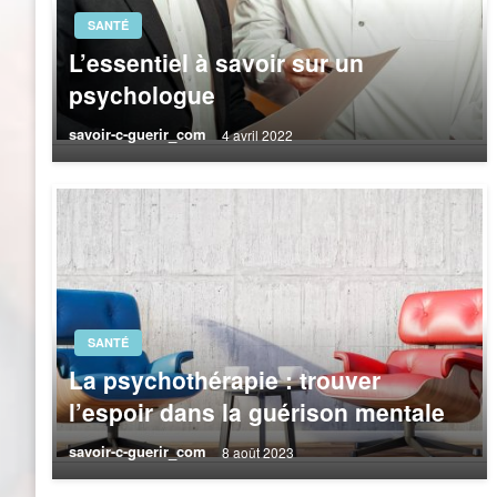
SANTÉ
L’essentiel à savoir sur un
psychologue
savoir-c-guerir_com
4 avril 2022
SANTÉ
La psychothérapie : trouver
l’espoir dans la guérison mentale
savoir-c-guerir_com
8 août 2023