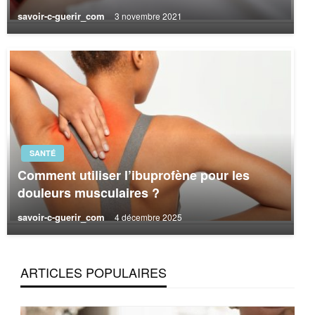
savoir-c-guerir_com
3 novembre 2021
SANTÉ
Comment utiliser l’ibuprofène pour les
douleurs musculaires ?
savoir-c-guerir_com
4 décembre 2025
ARTICLES POPULAIRES