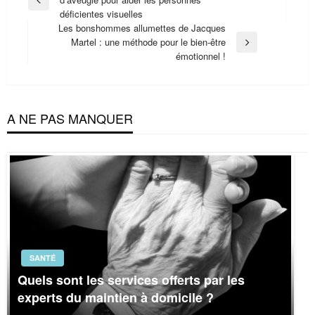
de
Previous
déficientes visuelles
Post
l’article
Les bonshommes allumettes de Jacques
Martel : une méthode pour le bien-être
Next
émotionnel !
Post
A NE PAS MANQUER
SANTÉ
Quels sont les services offerts par les
experts du maintien à domicile ?