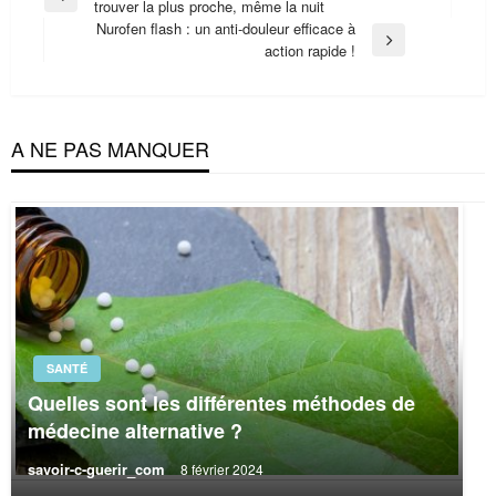
Previous
trouver la plus proche, même la nuit
de
Post
Nurofen flash : un anti-douleur efficace à
l’article
Next
action rapide !
Post
A NE PAS MANQUER
SANTÉ
Quelles sont les différentes méthodes de
médecine alternative ?
savoir-c-guerir_com
8 février 2024