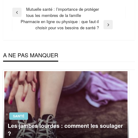
Navigation
Mutuelle santé : l’importance de protéger
Previous
tous les membres de la famille
de
Post
Pharmacie en ligne ou physique : que faut-il
l’article
Next
choisir pour vos besoins de santé ?
Post
A NE PAS MANQUER
SANTÉ
Les jambes lourdes : comment les soulager
?