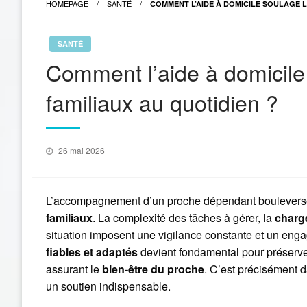
HOMEPAGE
SANTÉ
COMMENT L’AIDE À DOMICILE SOULAGE L
SANTÉ
Comment l’aide à domicile
familiaux au quotidien ?
Posted
26 mai 2026
on
L’accompagnement d’un proche dépendant boulevers
familiaux
. La complexité des tâches à gérer, la
charg
situation imposent une vigilance constante et un eng
fiables et adaptés
devient fondamental pour préserver 
assurant le
bien-être du proche
. C’est précisément 
un soutien indispensable.