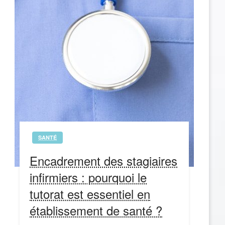
SANTÉ
Encadrement des stagiaires
infirmiers : pourquoi le
tutorat est essentiel en
établissement de santé ?