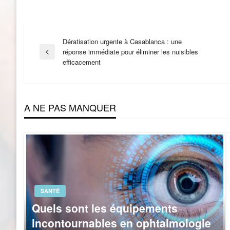
Navigation
Dératisation urgente à Casablanca : une
réponse immédiate pour éliminer les nuisibles
Previous
efficacement
Post
de
l’article
A NE PAS MANQUER
SANTÉ
Quels sont les équipements
incontournables en ophtalmologie