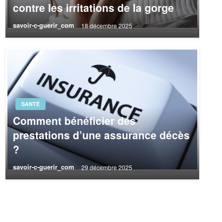
contre les irritations de la gorge
savoir-c-guerir_com
18 décembre 2025
SANTÉ
Comment bénéficier des
prestations d’une assurance décès
?
savoir-c-guerir_com
29 décembre 2025