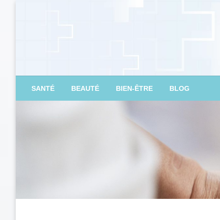
Skip
to
content
savoir-c-guerir.com
SANTÉ
BEAUTÉ
BIEN-ÊTRE
BLOG