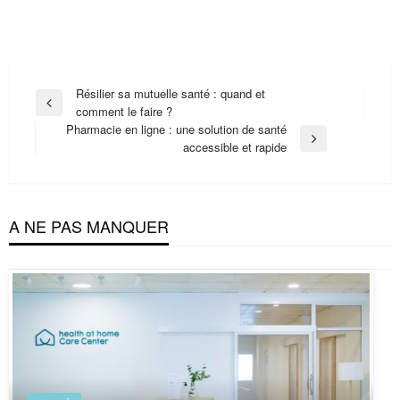
Navigation
Résilier sa mutuelle santé : quand et
Previous
comment le faire ?
de
Post
Pharmacie en ligne : une solution de santé
l’article
Next
accessible et rapide
Post
A NE PAS MANQUER