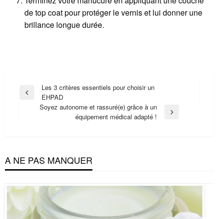
Terminez votre manucure en appliquant une couche
de top coat pour protéger le vernis et lui donner une
brillance longue durée.
Navigation
Les 3 critères essentiels pour choisir un
Previous
EHPAD
de
Post
Soyez autonome et rassuré(e) grâce à un
l’article
Next
équipement médical adapté !
Post
A NE PAS MANQUER