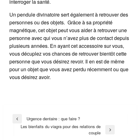
interroger la santé.
Un pendule divinatoire sert également à retrouver des
personnes ou des objets. Grâce à sa propriété
magnétique, cet objet peut vous aider à retrouver une
personne avec qui vous n’avez plus de contact depuis
plusieurs années. En ayant cet accessoire sur vous,
vous décuplez vos chances de retrouver bientôt cette
personne que vous désirez revoir. Il en est de même
pour un objet que vous avez perdu récemment ou que
vous désirez avoir.
Navigation
Urgence dentaire : que faire ?
Previous
de
Les bienfaits du viagra pour des relations de
Post
Next
couple
l’article
Post