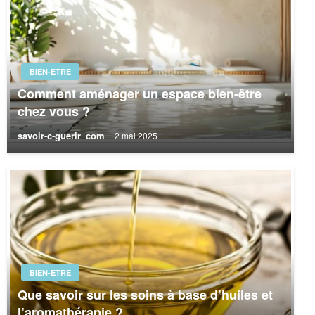
BIEN-ÊTRE
Comment aménager un espace bien-être
chez vous ?
savoir-c-guerir_com
2 mai 2025
BIEN-ÊTRE
Que savoir sur les soins à base d’huiles et
l’aromathérapie ?